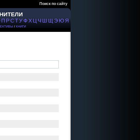
Поиск по сайту
НИТЕЛИ
О
П
Р
С
Т
У
Ф
Х
Ц
Ч
Ш
Щ
Э
Ю
Я
ЕКТИВЫ
/
КНИГИ