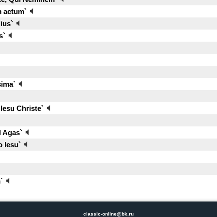
 actum`
ius`
s`
sima`
Iesu Christe`
d Agas`
 Iesu`
`
classic-online@bk.ru