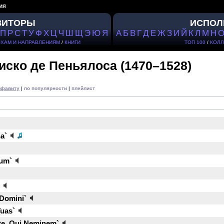
ия
ЗИТОРЫ
ИСПОЛ
П
Р
С
Т
У
Ф
Х
Ц
Ч
Ш
Щ
Э
Ю
Я
А
Б
В
Г
Д
Е
Ж
З
И
Й
К
Л
М
Н
ОХАМ И НАПРАВЛЕНИЯМ
/
КНИГИ
ТОП 100
/
КОЛЛ
иско де Пеньялоса
(1470–1528)
лфавиту
|
по популярности
|
плейлист
a`
rum`
 Domini`
uas`
te, Qui Neminem`