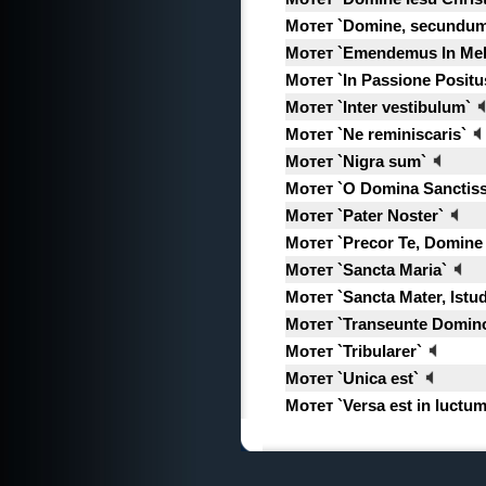
Мотет `Domine, secundum
Мотет `Emendemus In Mel
Мотет `In Passione Positu
Мотет `Inter vestibulum`
Мотет `Ne reminiscaris`
Мотет `Nigra sum`
Мотет `O Domina Sanctis
Мотет `Pater Noster`
Мотет `Precor Te, Domine 
Мотет `Sancta Maria`
Мотет `Sancta Mater, Istu
Мотет `Transeunte Domino
Мотет `Tribularer`
Мотет `Unica est`
Мотет `Versa est in luctum