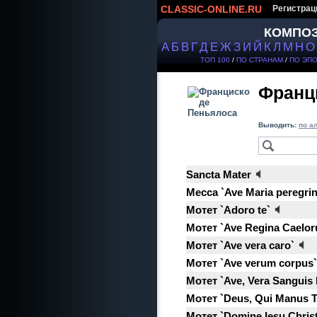
CLASSIC-ONLINE.RU
Регистрац
КОМПО
А
Б
В
Г
Д
Е
Ж
З
И
Й
К
Л
М
Н
О
ТОП 100
/
ПО СТРАНАМ
/
ПО ЭП
Франц
Выводить:
по а
Sancta Mater
Месса `Ave Maria peregrin
Мотет `Adoro te`
Мотет `Ave Regina Caelo
Мотет `Ave vera caro`
Мотет `Ave verum corpus`
Мотет `Ave, Vera Sanguis
Мотет `Deus, Qui Manus T
Мотет `Domine Iesu Chris