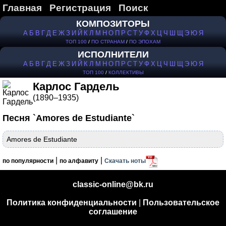
Главная
Регистрация
Поиск
КОМПОЗИТОРЫ
А
Б
В
Г
Д
Е
Ж
З
И
Й
К
Л
М
Н
О
П
Р
С
Т
У
Ф
Х
Ц
Ч
Ш
Щ
Э
Ю
Я
ТОП 100
/
ПО СТРАНАМ
/
ПО ЭПОХАМ
ИСПОЛНИТЕЛИ
А
Б
В
Г
Д
Е
Ж
З
И
Й
К
Л
М
Н
О
П
Р
С
Т
У
Ф
Х
Ц
Ч
Ш
Щ
Э
Ю
Я
ТОП 100
/
КОЛЛЕКТИВЫ
Карлос Гардель
(1890–1935)
Песня `Amores de Estudiante`
Amores de Estudiante
|
|
по популярности
по алфавиту
Скачать ноты
classic-online@bk.ru
Политика конфиденциальности
|
Пользовательское
соглашение