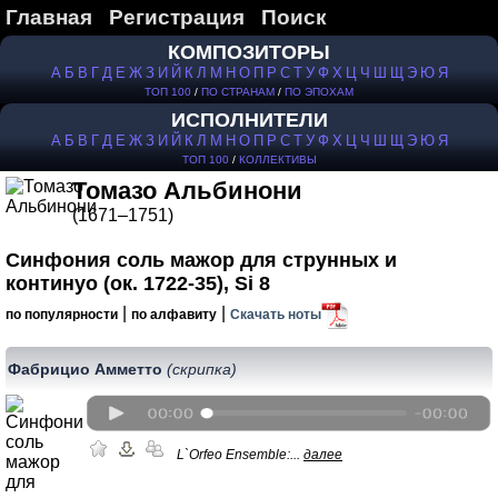
Главная
Регистрация
Поиск
КОМПОЗИТОРЫ
А
Б
В
Г
Д
Е
Ж
З
И
Й
К
Л
М
Н
О
П
Р
С
Т
У
Ф
Х
Ц
Ч
Ш
Щ
Э
Ю
Я
ТОП 100
/
ПО СТРАНАМ
/
ПО ЭПОХАМ
ИСПОЛНИТЕЛИ
А
Б
В
Г
Д
Е
Ж
З
И
Й
К
Л
М
Н
О
П
Р
С
Т
У
Ф
Х
Ц
Ч
Ш
Щ
Э
Ю
Я
ТОП 100
/
КОЛЛЕКТИВЫ
Томазо Альбинони
(1671–1751)
Синфония соль мажор для струнных и
континуо (ок. 1722-35), Si 8
|
|
по популярности
по алфавиту
Скачать ноты
Фабрицио Амметто
(скрипка)
L`Orfeo Ensemble:...
далее