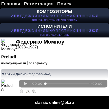
Главная
Регистрация
Поиск
КОМПОЗИТОРЫ
А
Б
В
Г
Д
Е
Ж
З
И
Й
К
Л
М
Н
О
П
Р
С
Т
У
Ф
Х
Ц
Ч
Ш
Щ
Э
Ю
Я
ТОП 100
/
ПО СТРАНАМ
/
ПО ЭПОХАМ
ИСПОЛНИТЕЛИ
А
Б
В
Г
Д
Е
Ж
З
И
Й
К
Л
М
Н
О
П
Р
С
Т
У
Ф
Х
Ц
Ч
Ш
Щ
Э
Ю
Я
ТОП 100
/
КОЛЛЕКТИВЫ
Федерико Момпоу
(1893–1987)
Preludi
|
|
по популярности
по алфавиту
Мартин Джонс
(фортепиано)
classic-online@bk.ru