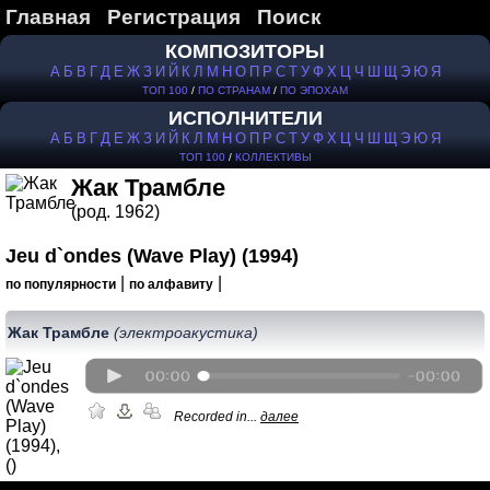
Главная
Регистрация
Поиск
КОМПОЗИТОРЫ
А
Б
В
Г
Д
Е
Ж
З
И
Й
К
Л
М
Н
О
П
Р
С
Т
У
Ф
Х
Ц
Ч
Ш
Щ
Э
Ю
Я
ТОП 100
/
ПО СТРАНАМ
/
ПО ЭПОХАМ
ИСПОЛНИТЕЛИ
А
Б
В
Г
Д
Е
Ж
З
И
Й
К
Л
М
Н
О
П
Р
С
Т
У
Ф
Х
Ц
Ч
Ш
Щ
Э
Ю
Я
ТОП 100
/
КОЛЛЕКТИВЫ
Жак Трамбле
(род. 1962)
Jeu d`ondes (Wave Play) (1994)
|
|
по популярности
по алфавиту
Жак Трамбле
(электроакустика)
Recorded in...
далее