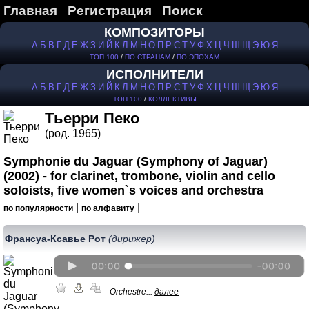
Главная
Регистрация
Поиск
КОМПОЗИТОРЫ
А
Б
В
Г
Д
Е
Ж
З
И
Й
К
Л
М
Н
О
П
Р
С
Т
У
Ф
Х
Ц
Ч
Ш
Щ
Э
Ю
Я
ТОП 100
/
ПО СТРАНАМ
/
ПО ЭПОХАМ
ИСПОЛНИТЕЛИ
А
Б
В
Г
Д
Е
Ж
З
И
Й
К
Л
М
Н
О
П
Р
С
Т
У
Ф
Х
Ц
Ч
Ш
Щ
Э
Ю
Я
ТОП 100
/
КОЛЛЕКТИВЫ
Тьерри Пеко
(род. 1965)
Symphonie du Jaguar (Symphony of Jaguar)
(2002) - for clarinet, trombone, violin and cello
soloists, five women`s voices and orchestra
|
|
по популярности
по алфавиту
Франсуа-Ксавье Рот
(дирижер)
Orchestre...
далее