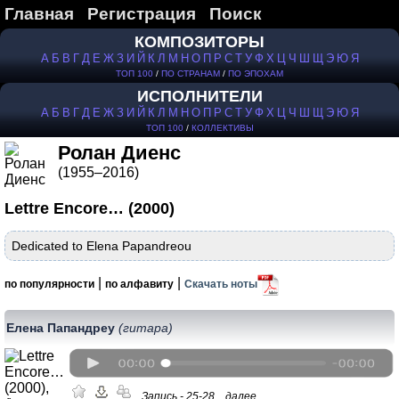
Главная
Регистрация
Поиск
КОМПОЗИТОРЫ
А
Б
В
Г
Д
Е
Ж
З
И
Й
К
Л
М
Н
О
П
Р
С
Т
У
Ф
Х
Ц
Ч
Ш
Щ
Э
Ю
Я
ТОП 100
/
ПО СТРАНАМ
/
ПО ЭПОХАМ
ИСПОЛНИТЕЛИ
А
Б
В
Г
Д
Е
Ж
З
И
Й
К
Л
М
Н
О
П
Р
С
Т
У
Ф
Х
Ц
Ч
Ш
Щ
Э
Ю
Я
ТОП 100
/
КОЛЛЕКТИВЫ
Ролан Диенс
(1955–2016)
Lettre Encore… (2000)
Dedicated to Elena Papandreou
|
|
по популярности
по алфавиту
Скачать ноты
Елена Папандреу
(гитара)
Запись - 25-28...
далее