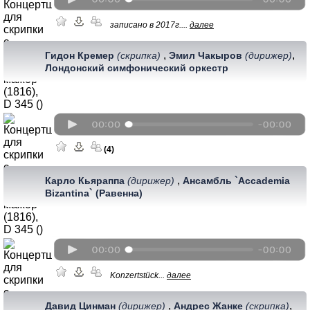
записано в 2017г....
далее
,
,
Гидон Кремер
(скрипка)
Эмил Чакыров
(дирижер)
Лондонский симфонический оркестр
(4)
,
Карло Кьяраппа
(дирижер)
Ансамбль `Accademia
Bizantina` (Равенна)
Konzertstück...
далее
,
,
Давид Цинман
(дирижер)
Андрес Жанке
(скрипка)