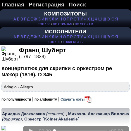
Главная
Регистрация
Поиск
КОМПОЗИТОРЫ
А
Б
В
Г
Д
Е
Ж
З
И
Й
К
Л
М
Н
О
П
Р
С
Т
У
Ф
Х
Ц
Ч
Ш
Щ
Э
Ю
Я
ТОП 100
/
ПО СТРАНАМ
/
ПО ЭПОХАМ
ИСПОЛНИТЕЛИ
А
Б
В
Г
Д
Е
Ж
З
И
Й
К
Л
М
Н
О
П
Р
С
Т
У
Ф
Х
Ц
Ч
Ш
Щ
Э
Ю
Я
ТОП 100
/
КОЛЛЕКТИВЫ
Франц Шуберт
(1797–1828)
Концертштюк для скрипки с оркестром ре
мажор (1816), D 345
Adagio - Allegro
|
|
по популярности
по алфавиту
Скачать ноты
,
Ариадна Даскалакис
(скрипка)
Михаэль Александр Вилленс
,
(дирижер)
Оркестр `Kölner Akademie`