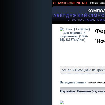
CLASSIC-ONLINE.RU
Регистрац
КОМПО
А
Б
В
Г
Д
Е
Ж
З
И
Й
К
Л
М
Н
О
ТОП 100
/
ПО СТРАНАМ
/
ПО ЭП
Фер
`Но
Arr. of S.112/2 (№ 2 из Трёх
Выводить записи:
по популяр
Барнабас Келемен
(скрипк