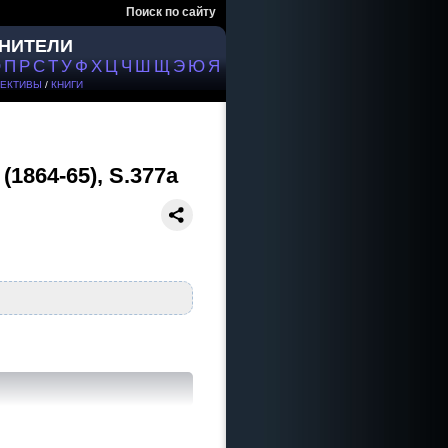
Поиск по сайту
НИТЕЛИ
О
П
Р
С
Т
У
Ф
Х
Ц
Ч
Ш
Щ
Э
Ю
Я
ЕКТИВЫ
/
КНИГИ
(1864-65), S.377a