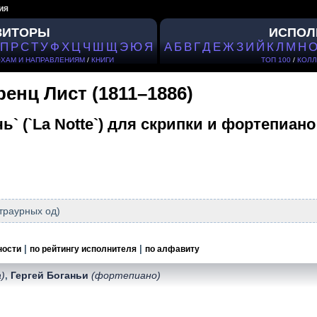
ия
ЗИТОРЫ
ИСПОЛ
П
Р
С
Т
У
Ф
Х
Ц
Ч
Ш
Щ
Э
Ю
Я
А
Б
В
Г
Д
Е
Ж
З
И
Й
К
Л
М
Н
ОХАМ И НАПРАВЛЕНИЯМ
/
КНИГИ
ТОП 100
/
КОЛЛ
енц Лист (1811–1886)
чь` (`La Notte`) для скрипки и фортепиано 
 траурных од)
|
|
ности
по рейтингу исполнителя
по алфавиту
а)
Гергей Боганьи
(фортепиано)
,