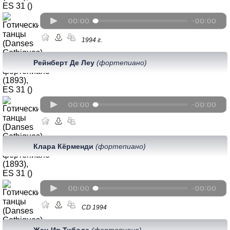
1994 г.
Рейнберт Де Леу
(фортепиано)
Клара Кёрменди
(фортепиано)
CD 1994
Жан-Ив Тибоде
(фортепиано)