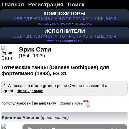
Главная
Регистрация
Поиск
КОМПОЗИТОРЫ
А
Б
В
Г
Д
Е
Ж
З
И
Й
К
Л
М
Н
О
П
Р
С
Т
У
Ф
Х
Ц
Ч
Ш
Щ
Э
Ю
Я
ТОП 100
/
ПО СТРАНАМ
/
ПО ЭПОХАМ
ИСПОЛНИТЕЛИ
А
Б
В
Г
Д
Е
Ж
З
И
Й
К
Л
М
Н
О
П
Р
С
Т
У
Ф
Х
Ц
Ч
Ш
Щ
Э
Ю
Я
ТОП 100
/
КОЛЛЕКТИВЫ
Эрик Сати
(1866–1925)
Готические танцы (Danses Gothiques) для
фортепиано (1893), ES 31
1. A l`occasion d`une grande peine (On the occasion of a
great...
Читать дальше
|
|
по популярности
по алфавиту
Скачать ноты
Кристина Ариагно
(фортепиано)