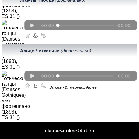
Альдо Чикколини
(фортепиано)
Запись - 27 марта...
далее
classic-online@bk.ru