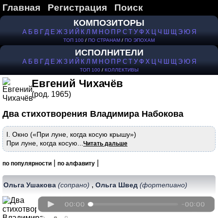
Главная
Регистрация
Поиск
КОМПОЗИТОРЫ
А
Б
В
Г
Д
Е
Ж
З
И
Й
К
Л
М
Н
О
П
Р
С
Т
У
Ф
Х
Ц
Ч
Ш
Щ
Э
Ю
Я
ТОП 100
/
ПО СТРАНАМ
/
ПО ЭПОХАМ
ИСПОЛНИТЕЛИ
А
Б
В
Г
Д
Е
Ж
З
И
Й
К
Л
М
Н
О
П
Р
С
Т
У
Ф
Х
Ц
Ч
Ш
Щ
Э
Ю
Я
ТОП 100
/
КОЛЛЕКТИВЫ
Евгений Чихачёв
(род. 1965)
Два стихотворения Владимира Набокова
I. Окно («При луне, когда косую крышу»)
При луне, когда косую...
Читать дальше
|
|
по популярности
по алфавиту
,
Ольга Ушакова
(сопрано)
Ольга Швед
(фортепиано)